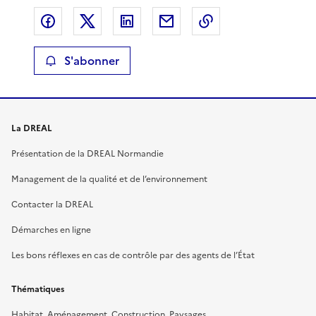
Partager sur Facebook
Partager sur X
Partager sur LinkedIn
Partager par email
Copier le lien de 
S'abonner
La DREAL
Présentation de la DREAL Normandie
Management de la qualité et de l’environnement
Contacter la DREAL
Démarches en ligne
Les bons réflexes en cas de contrôle par des agents de l’État
Thématiques
Habitat, Aménagement, Construction, Paysages