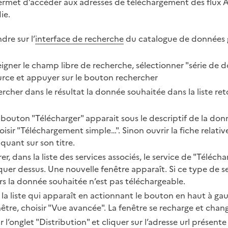
permet d’accéder aux adresses de téléchargement des flux
ie.
ndre sur l’
interface de recherche
du catalogue de données 
eigner le champ libre de recherche, sélectionner "série d
urce et appuyer sur le bouton rechercher
ercher dans le résultat la donnée souhaitée dans la liste re
n bouton "Télécharger" apparait sous le descriptif de la donné
oisir "Téléchargement simple…". Sinon ouvrir la fiche relative
quant sur son titre.
rer, dans la liste des services associés, le service de "Téléc
quer dessus. Une nouvelle fenêtre apparaît. Si ce type de se
rs la donnée souhaitée n’est pas téléchargeable.
 la liste qui apparaît en actionnant le bouton en haut à ga
nêtre, choisir "Vue avancée". La fenêtre se recharge et cha
r l’onglet "Distribution" et cliquer sur l’adresse url présente