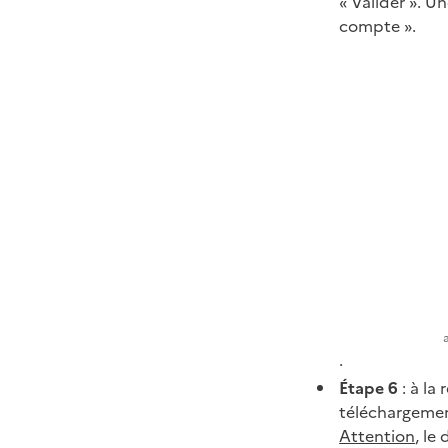
« Valider ». U
compte ».
.
Étape 6
: à la
téléchargement
Attention
, le