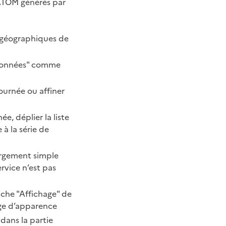
 ATOM générés par
géographiques de
e données" comme
tournée ou affiner
e, déplier la liste
 à la série de
hargement simple
rvice n’est pas
uche "Affichage" de
nge d’apparence
 dans la partie