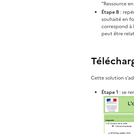
"Ressource en 
Étape 8
: repé
souhaité en fo
correspond à 
peut être rela
Télécharg
Cette solution s’ad
Étape 1
: se r