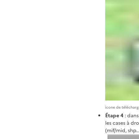
icone de téléchar
Étape 4
:
dans
les cases à dr
(mif/mid, shp…