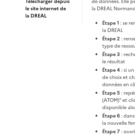
Télécharger depuis
de données. Elle 
le site internet de
la DREAL Normand
la DREAL
Étape 1
: se re
la DREAL
Étape 2
: rens
type de resso
Étape 3
: rech
le résultat
Étape 4
: si u
de choix et ch
données en cli
Étape 5
: repé
(ATOM)" et cli
disponible alo
Étape 6
: dans
la nouvelle fe
Étape 7
: ouvri