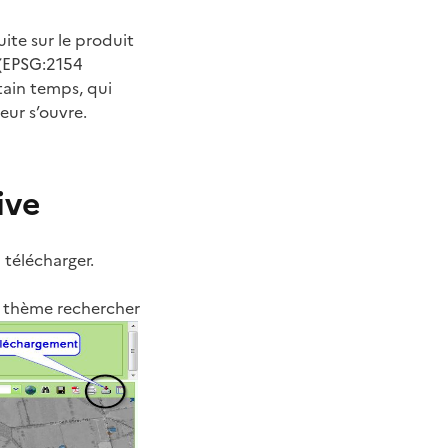
ite sur le produit
 (EPSG:2154
tain temps, qui
eur s’ouvre.
ive
 télécharger.
le thème rechercher