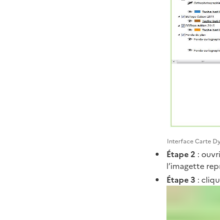
Interface Carte 
Étape 2
: ouvr
l’imagette rep
Étape 3
: cliq