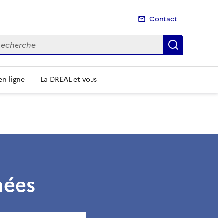
Contact
cherche
Recherch
n ligne
La DREAL et vous
nées