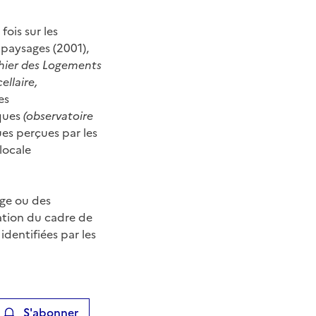
ois sur les
 paysages (2001),
chier des Logements
llaire,
es
iques
(observatoire
es perçues par les
 locale
age ou des
ation du cadre de
 identifiées par les
S'abonner