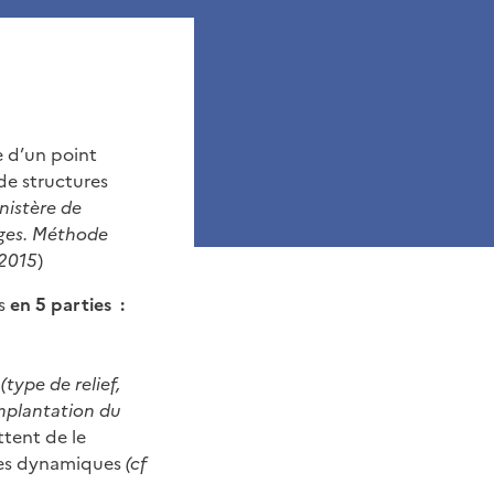
e d’un point
de structures
nistère de
ages. Méthode
 2015
)
es
en 5 parties
:
e
(type de relief,
implantation du
ttent de le
e des dynamiques
(cf