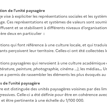
ation de l’unité paysagère
e vise à expliciter les représentations sociales et les systè
age. Ces représentations et systèmes de valeurs sont soumis
iffusent et se stabilisent à différents niveaux d’organisation 
ère deux en particulier
:
tions qui font référence à une culture locale, et qui tradui
nts perçoivent leur territoire. Celles-ci ont été collectées l
ations paysagères qui renvoient à une culture académique 
ittérature, peinture, photographie, cinéma …)
, les médias
…
Un
e a permis de rassembler les éléments les plus évoqués au fil
tes de l’unité paysagère
e est distinguée des unités paysagères voisines par des li
ressives. Celle-ci a été définie pour être en cohérence avec 
 et être pertinente à une échelle du 1/100 000.