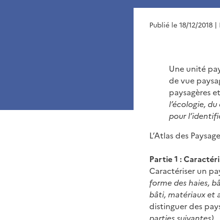
Publié le 18/12/2018
|
Une unité pay
de vue paysag
paysagères et
l’écologie, d
pour l’identif
L’Atlas des Paysa
Partie 1 : Caractér
Caractériser un pay
forme des haies, b
bâti, matériaux et 
distinguer des pay
parties suivantes)
.