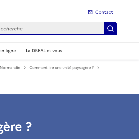
Contact
cherche
Recherch
n ligne
La DREAL et vous
e Normandie
Comment lire une unité paysagère ?
gère ?