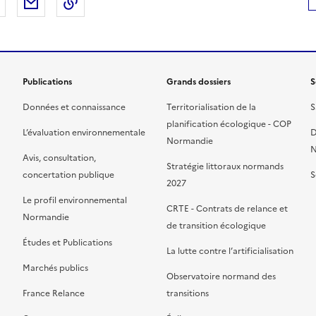
 Facebook
er sur X
Partager sur LinkedIn
Partager par email
Copier le lien de la page dans le presse-pap
Publications
Grands dossiers
S
Données et connaissance
Territorialisation de la
S
planification écologique - COP
L’évaluation environnementale
D
Normandie
N
Avis, consultation,
Stratégie littoraux normands
concertation publique
S
2027
Le profil environnemental
CRTE - Contrats de relance et
Normandie
de transition écologique
Études et Publications
La lutte contre l’artificialisation
Marchés publics
Observatoire normand des
France Relance
transitions