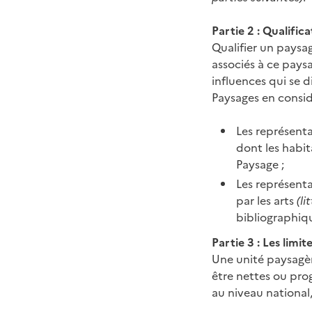
Partie 2 : Qualific
Qualifier un paysag
associés à ce pays
influences qui se d
Paysages en consid
Les représenta
dont les habita
Paysage ;
Les représent
par les arts
(l
bibliographiqu
Partie 3 : Les limi
Une unité paysagèr
être nettes ou prog
au niveau national,