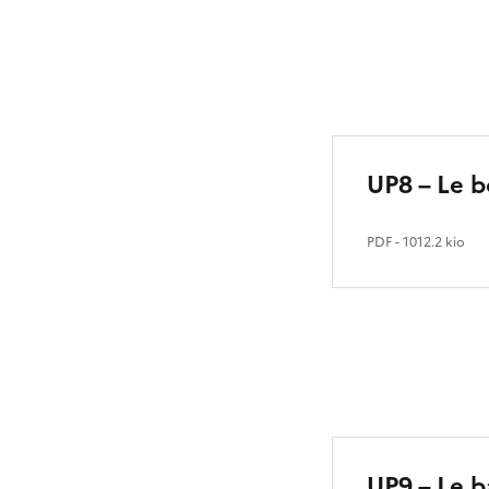
UP8 – Le b
PDF
- 1012.2 kio
UP9 – Le b