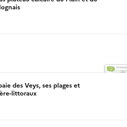
lognais
baie des Veys, ses plages et
ère-littoraux