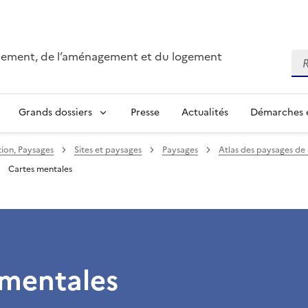
onnement, de l’aménagement et du logement
Re
Grands dossiers
Presse
Actualités
Démarches e
ion, Paysages
Sites et paysages
Paysages
Atlas des paysages d
Cartes mentales
 mentales