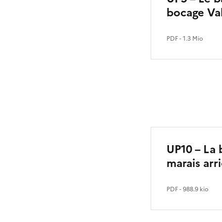
bocage Va
PDF
- 1.3 Mio
UP10 – La 
marais arri
PDF
- 988.9 kio