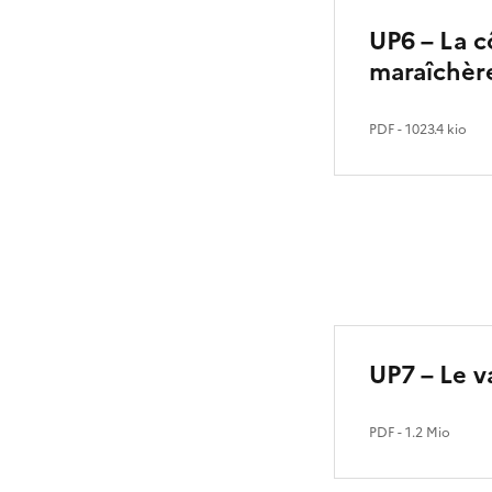
UP6 – La c
maraîchère
PDF
- 1023.4 kio
UP7 – Le va
PDF
- 1.2 Mio