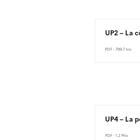
UP2 – La c
PDF
- 799.7 kio
UP4 – La p
PDF
- 1.2 Mio