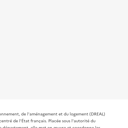
ironnement, de l'aménagement et du logement (DREAL)
ntré de l'État français. Placée sous l'autorité du
 de département, elle met en œuvre et coordonne les