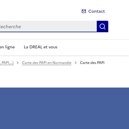
Contact
cherche
Recherch
n ligne
La DREAL et vous
, PAPI,…)
Carte des PAPI en Normandie
Carte des PAPI