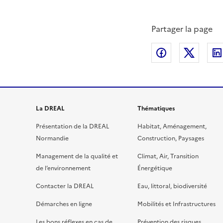
Partager la page
Partager sur
Partag
La DREAL
Thématiques
Présentation de la DREAL
Habitat, Aménagement,
Normandie
Construction, Paysages
Management de la qualité et
Climat, Air, Transition
de l’environnement
Énergétique
Contacter la DREAL
Eau, littoral, biodiversité
Démarches en ligne
Mobilités et Infrastructures
Les bons réflexes en cas de
Prévention des risques