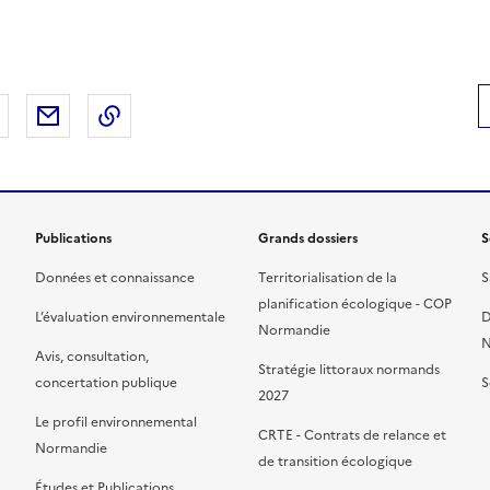
 Facebook
er sur X
Partager sur LinkedIn
Partager par email
Copier le lien de la page dans le presse-pap
Publications
Grands dossiers
S
Données et connaissance
Territorialisation de la
S
planification écologique - COP
L’évaluation environnementale
D
Normandie
N
Avis, consultation,
Stratégie littoraux normands
concertation publique
S
2027
Le profil environnemental
CRTE - Contrats de relance et
Normandie
de transition écologique
Études et Publications