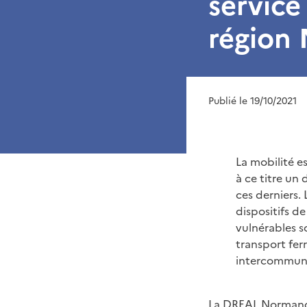
servic
région
Publié le 19/10/2021
La mobilité e
à ce titre un
ces derniers. 
dispositifs d
vulnérables s
transport ferr
intercommunal
La DREAL Normandi