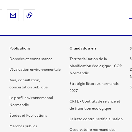
 Facebook
er sur X
Partager sur LinkedIn
Partager par email
Copier le lien de la page dans le presse-pap
Publications
Grands dossiers
S
Données et connaissance
Territorialisation de la
S
planification écologique - COP
L’évaluation environnementale
D
Normandie
N
Avis, consultation,
Stratégie littoraux normands
concertation publique
S
2027
Le profil environnemental
CRTE - Contrats de relance et
Normandie
de transition écologique
Études et Publications
La lutte contre l’artificialisation
Marchés publics
Observatoire normand des