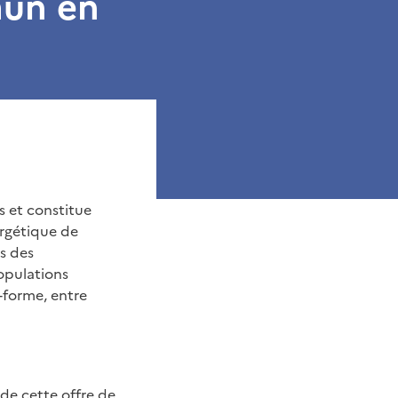
mun en
s et constitue
ergétique de
ls des
populations
-forme, entre
e cette offre de