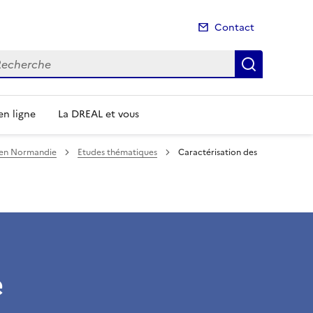
Contact
cherche
Recherch
n ligne
La DREAL et vous
é en Normandie
Etudes thématiques
Caractérisation des
e