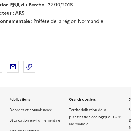
ation
PNR
du Perche
: 27/10/2016
ucteur
:
ARS
ironnementale
: Préfète de la région Normandie
 Facebook
er sur X
Partager sur LinkedIn
Partager par email
Copier le lien de la page dans le presse-pap
Publications
Grands dossiers
S
Données et connaissance
Territorialisation de la
S
planification écologique - COP
L’évaluation environnementale
D
Normandie
N