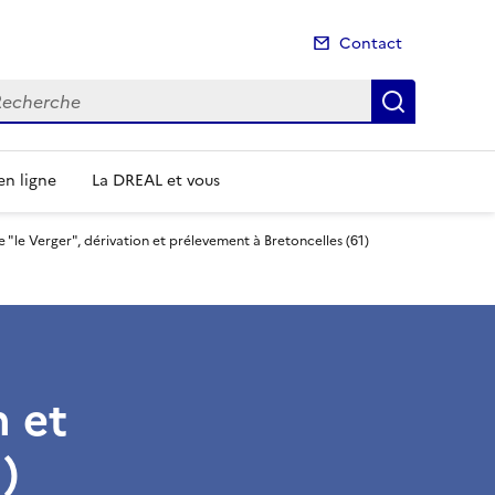
Contact
cherche
Recherch
n ligne
La DREAL et vous
 "le Verger", dérivation et prélevement à Bretoncelles (61)
n et
)