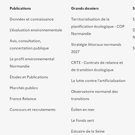
Publications
Grands dossiers
S
Données et connaissance
Territorialisation de la
S
planification écologique - COP
L’évaluation environnementale
D
Normandie
N
Avis, consultation,
Stratégie littoraux normands
concertation publique
S
2027
Le profil environnemental
CRTE - Contrats de relance et
Normandie
de transition écologique
Études et Publications
La lutte contre l’artificialisation
Marchés publics
Observatoire normand des
France Relance
transitions
Concours et recrutements
Éolien en mer
Le Fonds vert
Estuaire de la Seine