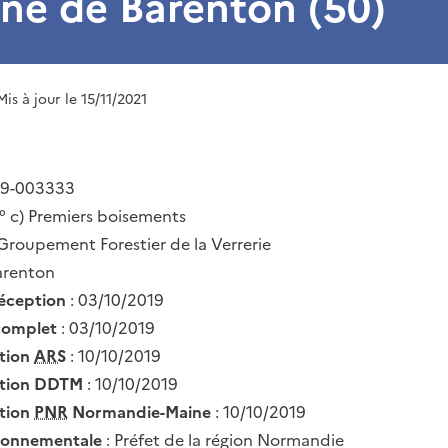
e de Barenton (50)
Mis à jour le 15/11/2021
19-003333
° c) Premiers boisements
Groupement Forestier de la Verrerie
arenton
réception
: 03/10/2019
complet
: 03/10/2019
ation
ARS
: 10/10/2019
ation DDTM
: 10/10/2019
ation
PNR
Normandie-Maine
: 10/10/2019
ironnementale
: Préfet de la région Normandie