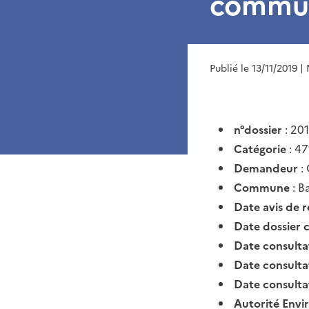
commun
Publié le 13/11/2019
| 
n°dossier
: 20
Catégorie
: 47
Demandeur
: 
Commune
: B
Date avis de 
Date dossier 
Date consult
Date consult
Date consult
Autorité Env