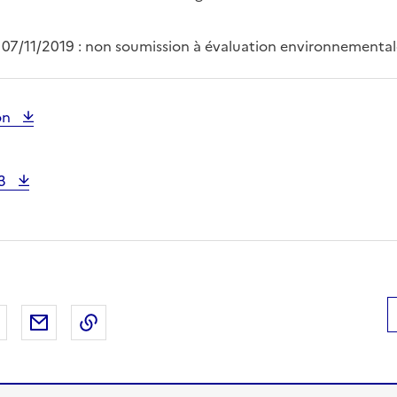
 07/11/2019 : non soumission à évaluation environnementa
on
33
 Facebook
er sur X
Partager sur LinkedIn
Partager par email
Copier le lien de la page dans le presse-pap