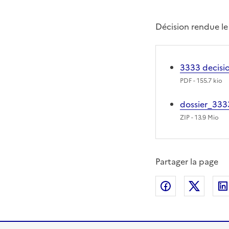
Décision rendue le
3333 decisi
PDF
- 155.7 kio
dossier_33
ZIP
- 13.9 Mio
Partager la page
Partager sur
Partag