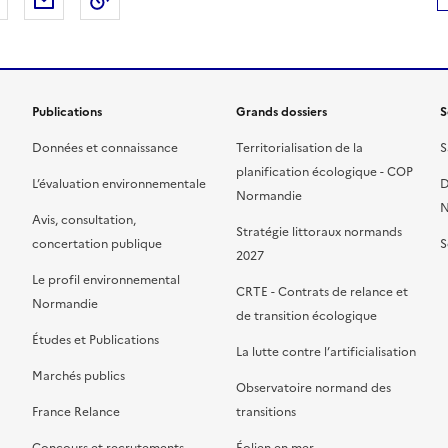
 Facebook
er sur X
Partager sur LinkedIn
Partager par email
Copier le lien de la page dans le presse-pap
Publications
Grands dossiers
S
Données et connaissance
Territorialisation de la
S
planification écologique - COP
L’évaluation environnementale
D
Normandie
N
Avis, consultation,
Stratégie littoraux normands
concertation publique
S
2027
Le profil environnemental
CRTE - Contrats de relance et
Normandie
de transition écologique
Études et Publications
La lutte contre l’artificialisation
Marchés publics
Observatoire normand des
France Relance
transitions