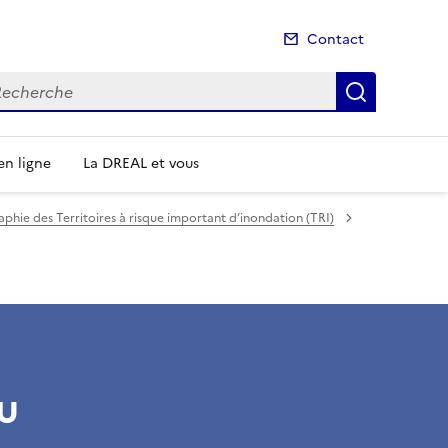
Contact
cherche
Recherch
n ligne
La DREAL et vous
phie des Territoires à risque important d’inondation (TRI)
u