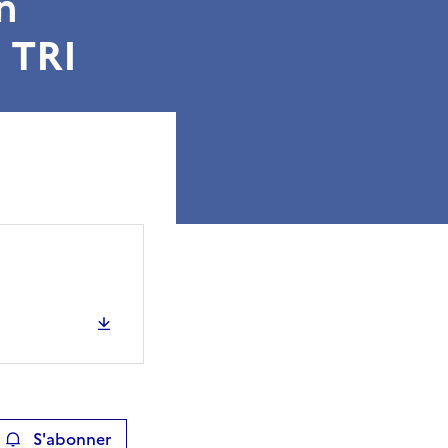
n
 TRI
S'abonner