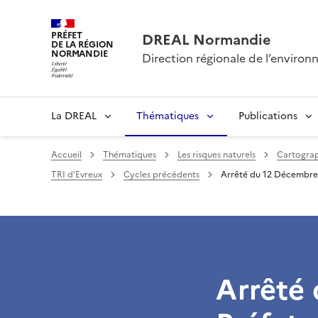
PRÉFET
DREAL Normandie
DE LA RÉGION
NORMANDIE
Direction régionale de l’envir
La DREAL
Thématiques
Publications
Accueil
Thématiques
Les risques naturels
Cartogra
TRI d’Evreux
Cycles précédents
Arrêté du 12 Décembre 
Arrêté