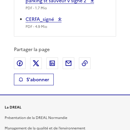
parking st sauveur v signe 2
PDF
- 1.7 Mio
CERFA_signé
PDF
- 4.9 Mio
Partager la page
Partager sur Facebook
Partager sur X
Partager sur LinkedIn
Partager par email
Copier le lien de 
S'abonner
La DREAL
Présentation de la DREAL Normandie
Management de la qualité et de l’environnement