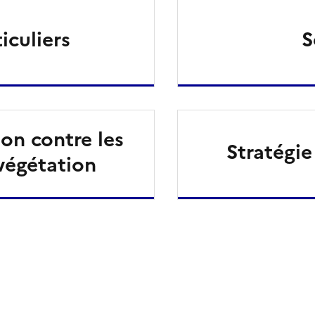
iculiers
S
n contre les
Stratégie
 végétation
ien de la page dans le presse-papier