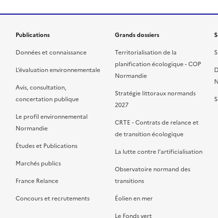
Publications
Grands dossiers
S
Données et connaissance
Territorialisation de la
S
planification écologique - COP
L’évaluation environnementale
D
Normandie
N
Avis, consultation,
Stratégie littoraux normands
concertation publique
S
2027
Le profil environnemental
CRTE - Contrats de relance et
Normandie
de transition écologique
Études et Publications
La lutte contre l’artificialisation
Marchés publics
Observatoire normand des
France Relance
transitions
Concours et recrutements
Éolien en mer
Le Fonds vert