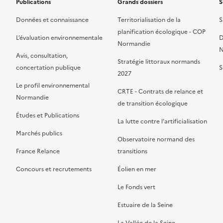
Publications
Grands dossiers
S
Données et connaissance
Territorialisation de la
S
planification écologique - COP
L’évaluation environnementale
D
Normandie
N
Avis, consultation,
Stratégie littoraux normands
concertation publique
S
2027
Le profil environnemental
CRTE - Contrats de relance et
Normandie
de transition écologique
Études et Publications
La lutte contre l’artificialisation
Marchés publics
Observatoire normand des
France Relance
transitions
Concours et recrutements
Éolien en mer
Le Fonds vert
Estuaire de la Seine