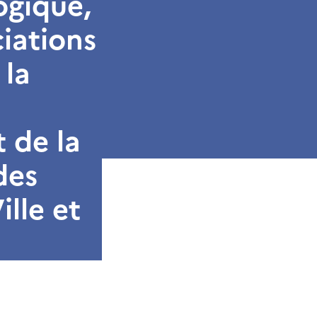
ogique,
ciations
 la
 de la
des
ille et