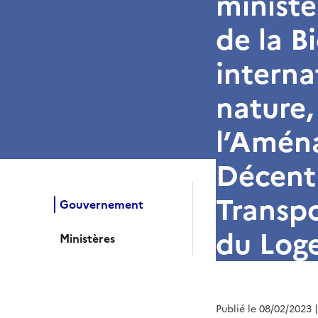
ministè
de la B
interna
nature,
l’Aména
Décentr
Transpo
Gouvernement
du Log
Ministères
Publié le 08/02/2023