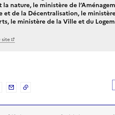
t la nature, le ministère de l’Aménage
re et de la Décentralisation, le ministèr
ts, le ministère de la Ville et du Logem
 site
 Facebook
er sur X
Partager sur LinkedIn
Partager par email
Copier le lien de la page dans le presse-pap