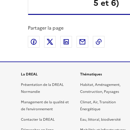
5 et 6)
Partager la page
Partager sur Facebook
Partager sur X
Partager sur LinkedIn
Partager par email
Copier le l
La DREAL
Thématiques
Présentation de la DREAL
Habitat, Aménagement,
Normandie
Construction, Paysages
Management de la qualité et
Climat, Air, Transition
de l’environnement
Énergétique
Contacter la DREAL
Eau, littoral, biodiversité