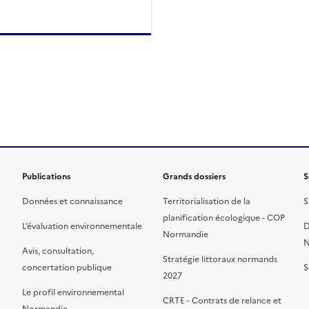
ien de la page dans le presse-papier
Publications
Grands dossiers
S
Données et connaissance
Territorialisation de la
S
planification écologique - COP
L’évaluation environnementale
D
Normandie
N
Avis, consultation,
Stratégie littoraux normands
concertation publique
S
2027
Le profil environnemental
CRTE - Contrats de relance et