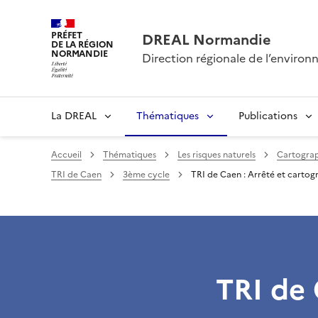
PRÉFET
DREAL Normandie
DE LA RÉGION
NORMANDIE
Direction régionale de l’envir
La DREAL
Thématiques
Publications
Accueil
Thématiques
Les risques naturels
Cartogra
TRI de Caen
3ème cycle
TRI de Caen : Arrêté et cartog
TRI de 