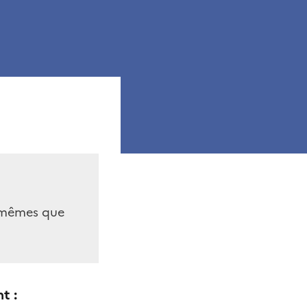
s mêmes que
t :