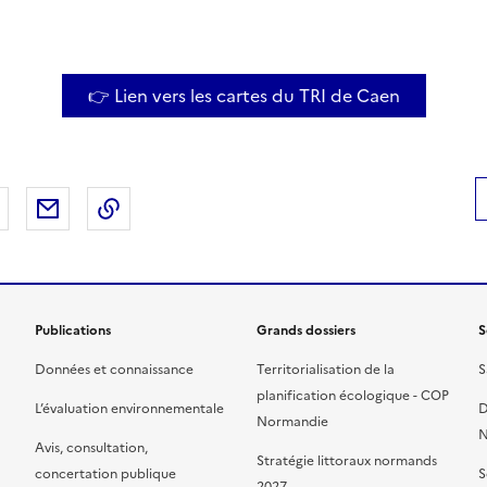
👉 Lien vers les cartes du TRI de Caen
 Facebook
er sur X
Partager sur LinkedIn
Partager par email
Copier le lien de la page dans le presse-pap
Publications
Grands dossiers
S
Données et connaissance
Territorialisation de la
S
planification écologique - COP
L’évaluation environnementale
D
Normandie
N
Avis, consultation,
Stratégie littoraux normands
concertation publique
S