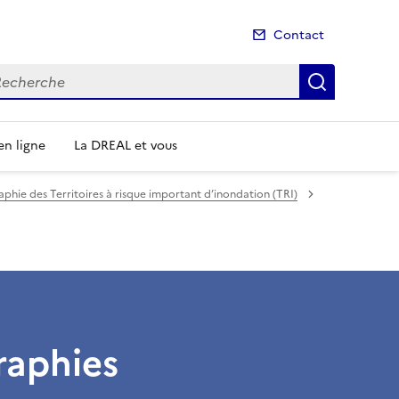
Contact
cherche
Recherch
n ligne
La DREAL et vous
phie des Territoires à risque important d’inondation (TRI)
raphies