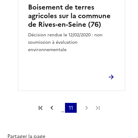
Boisement de terres
agricoles sur la commune
de Rives-en-Seine (76)
Décision rendue le 12/02/2020 : non
soumission à évaluation
environnementale
Première page
Page précédente
11
Page suivante
Dernière page
…
Partager la page