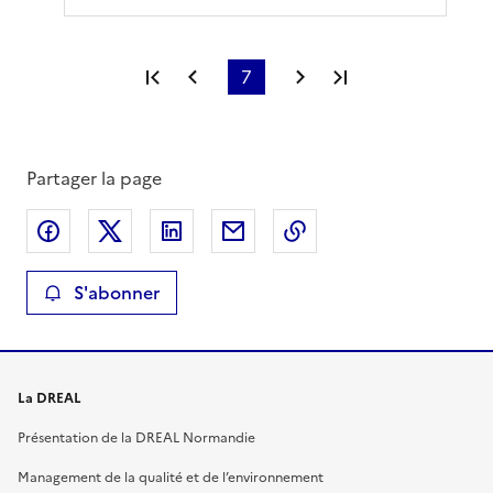
Première page
Page précédente
7
Page suivante
Dernière page
Partager la page
Partager sur Facebook
Partager sur X
Partager sur LinkedIn
Partager par email
Copier le lien de la 
S'abonner
La DREAL
Présentation de la DREAL Normandie
Management de la qualité et de l’environnement