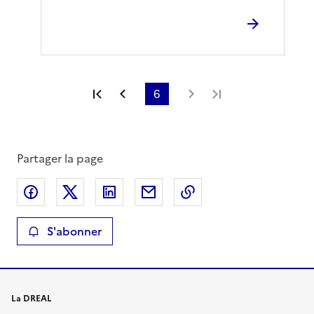
Première page
Page précédente
6
Page suivante
Dernière page
Partager la page
Partager sur Facebook
Partager sur X
Partager sur LinkedIn
Partager par email
Copier le lien de la 
S'abonner
La DREAL