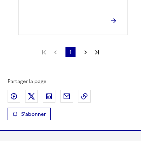
Première page
Page précédente
1
Page suivante
Dernière page
Partager la page
Partager sur Facebook
Partager sur X
Partager sur LinkedIn
Partager par email
Copier le lien de la 
S'abonner