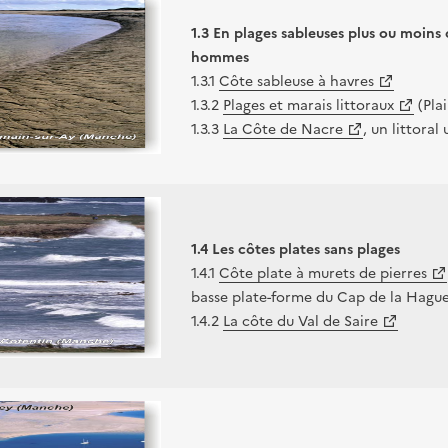
1.3 En plages sableuses plus ou moins
hommes
1.3.1
Côte sableuse à havres
1.3.2
Plages et marais littoraux
(Plai
1.3.3
La Côte de Nacre
, un littoral
1.4 Les côtes plates sans plages
1.4.1
Côte plate à murets de pierres
basse plate-forme du Cap de la Hagu
1.4.2
La côte du Val de Saire