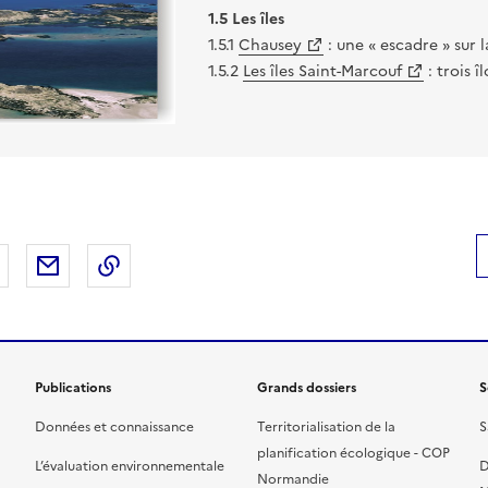
1.5 Les îles
1.5.1
Chausey
: une « escadre » sur 
1.5.2
Les îles Saint-Marcouf
: trois î
 Facebook
er sur X
Partager sur LinkedIn
Partager par email
Copier le lien de la page dans le presse-pap
Publications
Grands dossiers
S
Données et connaissance
Territorialisation de la
S
planification écologique - COP
L’évaluation environnementale
D
Normandie