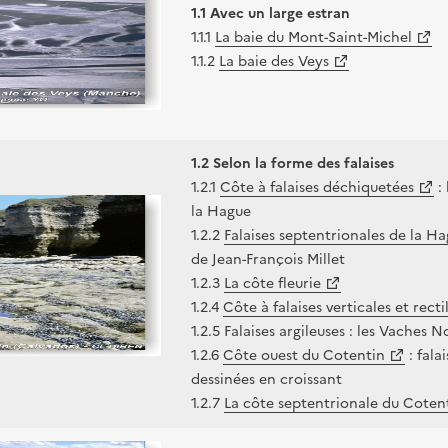
1.1 Avec un large estran
1.1.1
La baie du Mont-Saint-Michel
1.1.2
La baie des Veys
1.2 Selon la forme des falaises
1.2.1
Côte à falaises déchiquetées
: 
la Hague
1.2.2
Falaises septentrionales de la H
de Jean-François Millet
1.2.3
La côte fleurie
1.2.4
Côte à falaises verticales et recti
1.2.5 Falaises argileuses : les Vaches N
1.2.6
Côte ouest du Cotentin
: fala
dessinées en croissant
1.2.7
La côte septentrionale du Coten