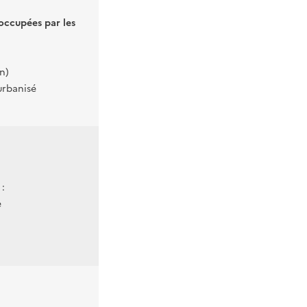
 occupées par les
n)
 urbanisé
:
e