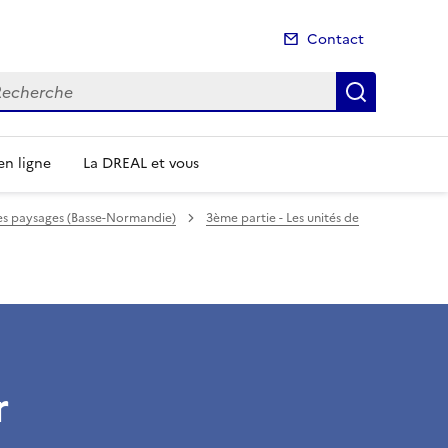
Contact
cherche
Recherch
n ligne
La DREAL et vous
des paysages (Basse-Normandie)
3ème partie - Les unités de
r