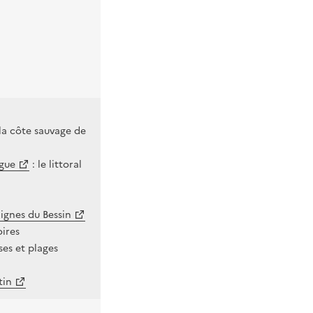
la côte sauvage de
ague
: le littoral
lignes du Bessin
oires
ises et plages
tin