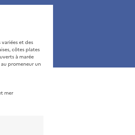
 variées et des
ises, côtes plates
ouverts à marée
te au promeneur un
et mer