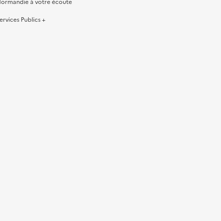
ormandie à votre écoute
ervices Publics +