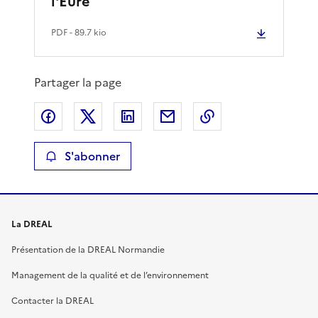
l'Eure
PDF
- 89.7 kio
Partager la page
Partager sur Facebook
Partager sur X
Partager sur LinkedIn
Partager par email
Copier le lien de 
S'abonner
La DREAL
Présentation de la DREAL Normandie
Management de la qualité et de l’environnement
Contacter la DREAL