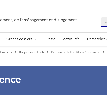
onnement, de l’aménagement et du logement
Re
Grands dossiers
Presse
Actualités
Démarches e
et miniers
Risques industriels
L’action de la DREAL en Normandie
ience