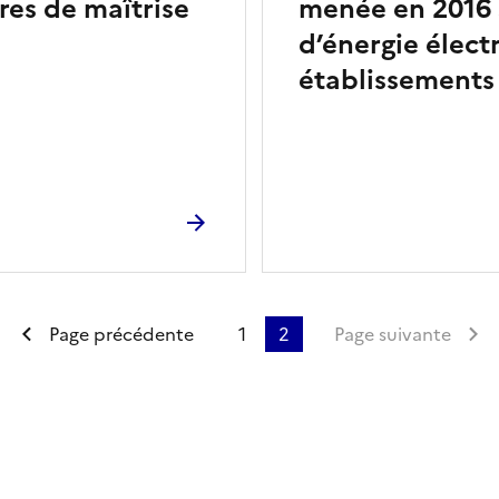
res de maîtrise
menée en 2016 s
d’énergie élect
établissement
Première page
Page précédente
1
2
Page suivante
ien de la page dans le presse-papier