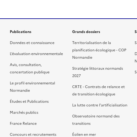
Publications
Grands dossiers
S
Données et connaissance
Territorialisation de la
S
planification écologique - COP
L’évaluation environnementale
D
Normandie
N
Avis, consultation,
Stratégie littoraux normands
concertation publique
S
2027
Le profil environnemental
CRTE - Contrats de relance et
Normandie
de transition écologique
Études et Publications
La lutte contre l’artificialisation
Marchés publics
Observatoire normand des
France Relance
transitions
Concours et recrutements
Éolien en mer