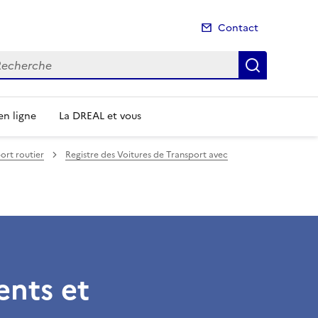
Contact
cherche
Recherch
n ligne
La DREAL et vous
ort routier
Registre des Voitures de Transport avec
ents et