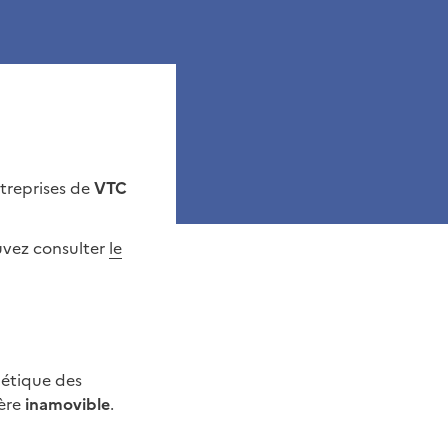
ntreprises de
VTC
vez consulter
le
alétique des
ière
inamovible
.