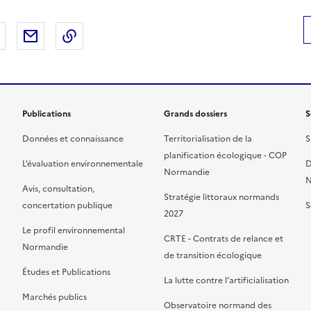
 Facebook
er sur X
Partager sur LinkedIn
Partager par email
Copier le lien de la page dans le presse-pap
Publications
Grands dossiers
S
Données et connaissance
Territorialisation de la
S
planification écologique - COP
L’évaluation environnementale
D
Normandie
N
Avis, consultation,
Stratégie littoraux normands
concertation publique
S
2027
Le profil environnemental
CRTE - Contrats de relance et
Normandie
de transition écologique
Études et Publications
La lutte contre l’artificialisation
Marchés publics
Observatoire normand des