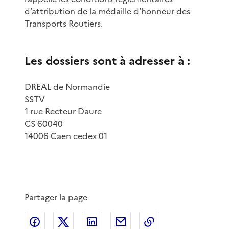
d’attribution de la médaille d’honneur des
Transports Routiers.
Les dossiers sont à adresser à :
DREAL de Normandie
SSTV
1 rue Recteur Daure
CS 60040
14006 Caen cedex 01
Partager la page
Partager sur Facebook
Partager sur X
Partager sur LinkedIn
Partager par email
Copier le lien de 