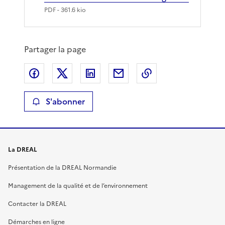
PDF
- 361.6 kio
Partager la page
Partager sur Facebook
Partager sur X
Partager sur LinkedIn
Partager par email
Copier le lien de 
S'abonner
La DREAL
Présentation de la DREAL Normandie
Management de la qualité et de l’environnement
Contacter la DREAL
Démarches en ligne