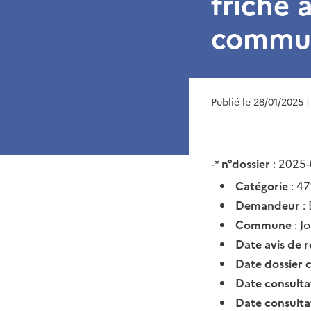
friche a
commun
Publié le 28/01/2025
|
-*
n°dossier
: 2025
Catégorie
: 47
Demandeur
:
Commune
: J
Date avis de 
Date dossier 
Date consult
Date consult