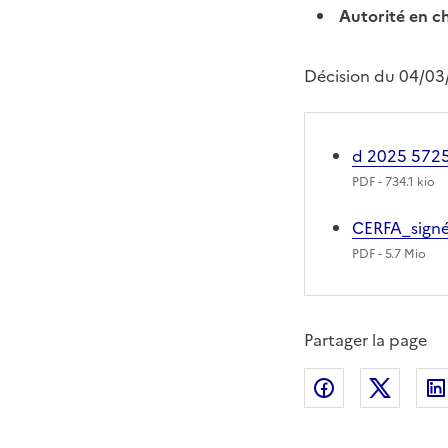
Autorité en c
Décision du 04/03
d 2025 5725
PDF
- 734.1 kio
CERFA_sign
PDF
- 5.7 Mio
Partager la page
Partager sur
Partag