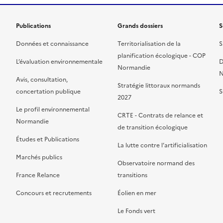
Publications
Grands dossiers
S
Données et connaissance
Territorialisation de la
S
planification écologique - COP
L’évaluation environnementale
D
Normandie
N
Avis, consultation,
Stratégie littoraux normands
concertation publique
S
2027
Le profil environnemental
CRTE - Contrats de relance et
Normandie
de transition écologique
Études et Publications
La lutte contre l’artificialisation
Marchés publics
Observatoire normand des
France Relance
transitions
Concours et recrutements
Éolien en mer
Le Fonds vert