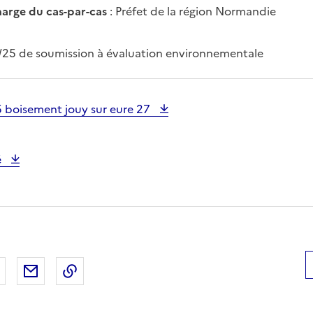
harge du cas-par-cas
: Préfet de la région Normandie
/25 de soumission à évaluation environnementale
 boisement jouy sur eure 27
é
 Facebook
er sur X
Partager sur LinkedIn
Partager par email
Copier le lien de la page dans le presse-pap