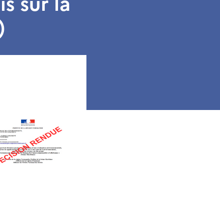
is sur la
)