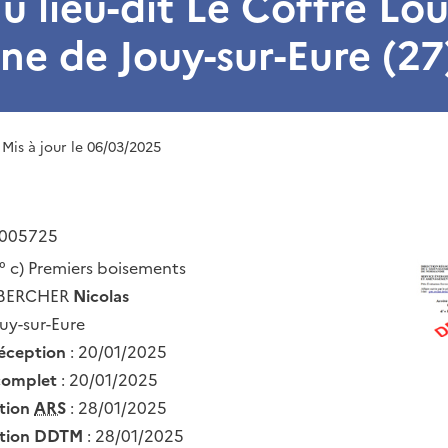
u lieu-dit Le Coffre Lou
e de Jouy-sur-Eure (27
 Mis à jour le 06/03/2025
-005725
° c) Premiers boisements
 BERCHER
Nicolas
ouy-sur-Eure
réception
: 20/01/2025
complet
: 20/01/2025
ation
ARS
: 28/01/2025
ation DDTM
: 28/01/2025