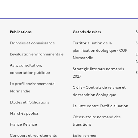
Publications
Grands dossiers
S
Données et connaissance
Territorialisation de la
S
planification écologique - COP
L’évaluation environnementale
D
Normandie
N
Avis, consultation,
Stratégie littoraux normands
concertation publique
S
2027
Le profil environnemental
CRTE - Contrats de relance et
Normandie
de transition écologique
Études et Publications
La lutte contre l’artificialisation
Marchés publics
Observatoire normand des
France Relance
transitions
Concours et recrutements
Éolien en mer