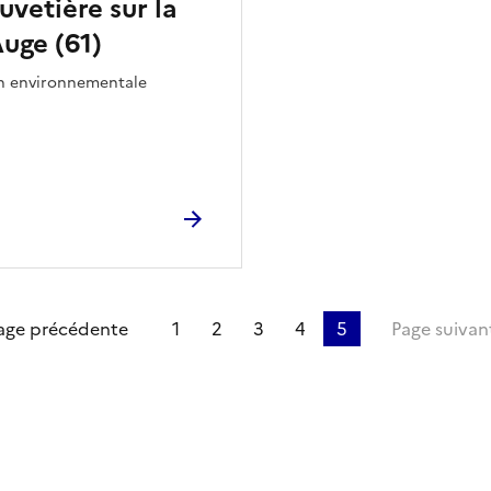
uvetière sur la
uge (61)
on environnementale
re page
age précédente
1
2
3
4
5
Page suivan
ien de la page dans le presse-papier