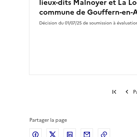
lieux-dits Malnoyer et La Lo
commune de Gouffern-en-A
Décision du 01/07/25 de soumission à évaluati
Premiè
P
Partager la page
Partager sur Facebook
Partager sur X
Partager sur LinkedIn
Partager par email
Copier le l