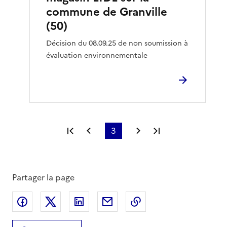
commune de Granville
(50)
Décision du 08.09.25 de non soumission à
évaluation environnementale
Première page
Page précédente
3
Page suivante
Dernière page
Partager la page
Partager sur Facebook
Partager sur X
Partager sur LinkedIn
Partager par email
Copier le lien de la 