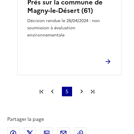
Prés sur la commune de
Magny-le-Désert (61)
Décision rendue le 26/04/2024 : non
soumission à évaluation
environnementale
Première page
Page précédente
5
Page suivante
Dernière page
Partager la page
Partager sur Facebook
Partager sur X
Partager sur LinkedIn
Partager par email
Copier le lien de la 