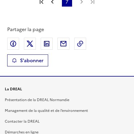
Première page
Page précédente
7
Page suivante
Dernière page
Partager la page
Partager sur Facebook
Partager sur X
Partager sur LinkedIn
Partager par email
Copier le lien de la 
S'abonner
La DREAL
Présentation de la DREAL Normandie
Management de la qualité et de l’environnement
Contacter la DREAL
Démarches en ligne