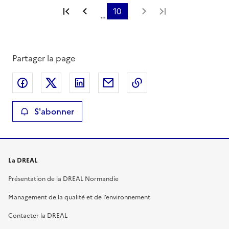
Première page
Page précédente
10
Page suivante
Dernière page
…
Partager la page
Partager sur Facebook
Partager sur X
Partager sur LinkedIn
Partager par email
Copier le lien de la 
S'abonner
La DREAL
Présentation de la DREAL Normandie
Management de la qualité et de l’environnement
Contacter la DREAL