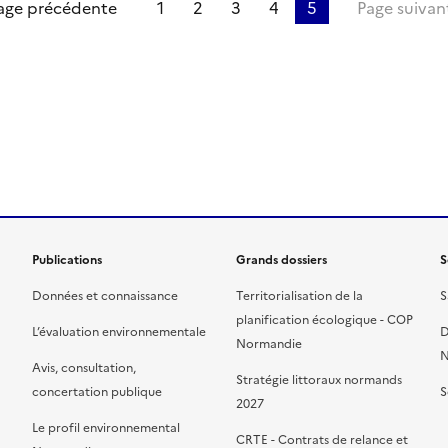
re page
age précédente
1
2
3
4
5
Page suivan
ien de la page dans le presse-papier
Publications
Grands dossiers
S
Données et connaissance
Territorialisation de la
S
planification écologique - COP
L’évaluation environnementale
D
Normandie
N
Avis, consultation,
Stratégie littoraux normands
concertation publique
S
2027
Le profil environnemental
CRTE - Contrats de relance et