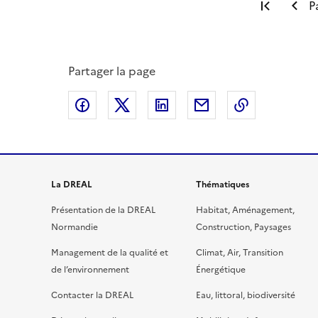
Premiè
P
Partager la page
Partager sur Facebook
Partager sur X
Partager sur LinkedIn
Partager par email
Copier le l
La DREAL
Thématiques
Présentation de la DREAL
Habitat, Aménagement,
Normandie
Construction, Paysages
Management de la qualité et
Climat, Air, Transition
de l’environnement
Énergétique
Contacter la DREAL
Eau, littoral, biodiversité