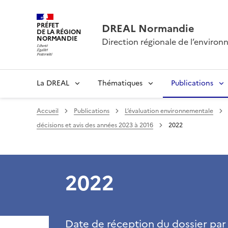
PRÉFET
DREAL Normandie
DE LA RÉGION
NORMANDIE
Direction régionale de l’envir
La DREAL
Thématiques
Publications
Accueil
Publications
L’évaluation environnementale
décisions et avis des années 2023 à 2016
2022
2022
Date de réception du dossier par