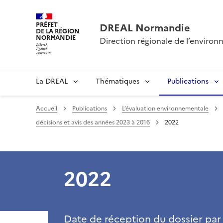
PRÉFET
DREAL Normandie
DE LA RÉGION
NORMANDIE
Direction régionale de l’envir
La DREAL
Thématiques
Publications
Accueil
Publications
L’évaluation environnementale
décisions et avis des années 2023 à 2016
2022
2022
Date de réception du dossier par