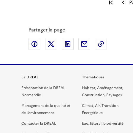
Premiè
P
Partager la page
Partager sur Facebook
Partager sur X
Partager sur LinkedIn
Partager par email
Copier le l
La DREAL
Thématiques
Présentation de la DREAL
Habitat, Aménagement,
Normandie
Construction, Paysages
Management de la qualité et
Climat, Air, Transition
de l’environnement
Énergétique
Contacter la DREAL
Eau, littoral, biodiversité