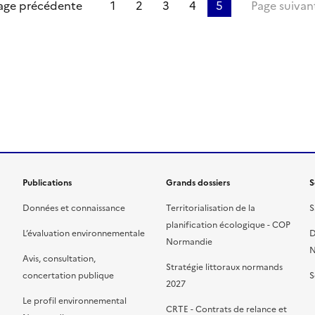
re page
age précédente
1
2
3
4
5
Page suivan
ien de la page dans le presse-papier
Publications
Grands dossiers
S
Données et connaissance
Territorialisation de la
S
planification écologique - COP
L’évaluation environnementale
D
Normandie
N
Avis, consultation,
Stratégie littoraux normands
concertation publique
S
2027
Le profil environnemental
CRTE - Contrats de relance et