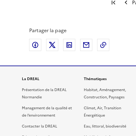
Premiè
P
Partager la page
Partager sur Facebook
Partager sur X
Partager sur LinkedIn
Partager par email
Copier le l
La DREAL
Thématiques
Présentation de la DREAL
Habitat, Aménagement,
Normandie
Construction, Paysages
Management de la qualité et
Climat, Air, Transition
de l’environnement
Énergétique
Contacter la DREAL
Eau, littoral, biodiversité