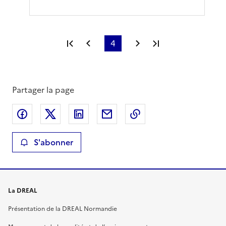
Première page
Page précédente
4
Page suivante
Dernière page
Partager la page
Partager sur Facebook
Partager sur X
Partager sur LinkedIn
Partager par email
Copier le lien de la 
S'abonner
La DREAL
Présentation de la DREAL Normandie