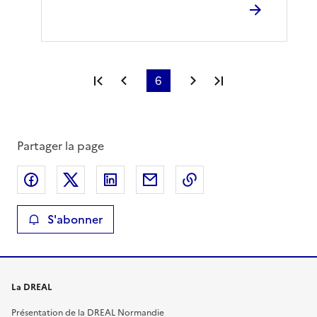
Première page
Page précédente
6
Page suivante
Dernière page
Partager la page
Partager sur Facebook
Partager sur X
Partager sur LinkedIn
Partager par email
Copier le lien de la 
S'abonner
La DREAL
Présentation de la DREAL Normandie