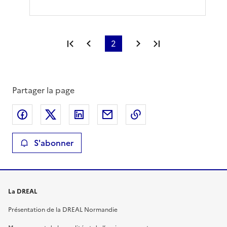
Première page
Page précédente
2
Page suivante
Dernière page
Partager la page
Partager sur Facebook
Partager sur X
Partager sur LinkedIn
Partager par email
Copier le lien de la 
S'abonner
La DREAL
Présentation de la DREAL Normandie