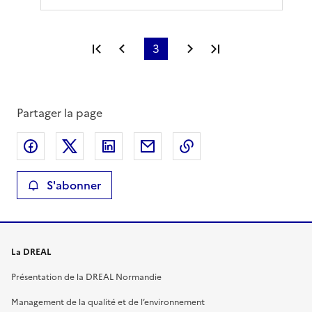
Première page
Page précédente
3
Page suivante
Dernière page
Partager la page
Partager sur Facebook
Partager sur X
Partager sur LinkedIn
Partager par email
Copier le lien de la 
S'abonner
La DREAL
Présentation de la DREAL Normandie
Management de la qualité et de l’environnement